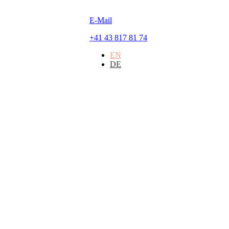
E-Mail
+41 43 817 81 74
EN
DE