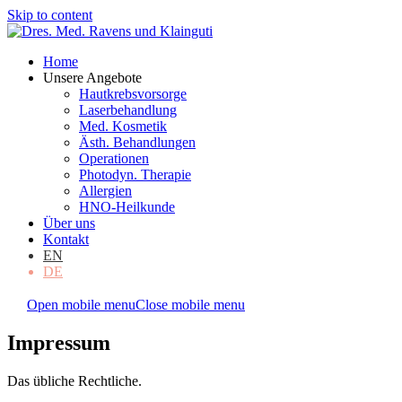
Skip to content
Home
Unsere Angebote
Hautkrebsvorsorge
Laserbehandlung
Med. Kosmetik
Ästh. Behandlungen
Operationen
Photodyn. Therapie
Allergien
HNO-Heilkunde
Über uns
Kontakt
EN
DE
Open mobile menu
Close mobile menu
Impressum
Das übliche Rechtliche.