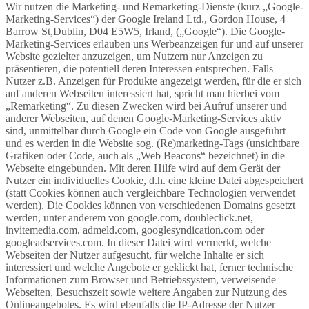
Wir nutzen die Marketing- und Remarketing-Dienste (kurz „Google-
Marketing-Services“) der Google Ireland Ltd., Gordon House, 4
Barrow St,Dublin, D04 E5W5, Irland, („Google“). Die Google-
Marketing-Services erlauben uns Werbeanzeigen für und auf unserer
Website gezielter anzuzeigen, um Nutzern nur Anzeigen zu
präsentieren, die potentiell deren Interessen entsprechen. Falls
Nutzer z.B. Anzeigen für Produkte angezeigt werden, für die er sich
auf anderen Webseiten interessiert hat, spricht man hierbei vom
„Remarketing“. Zu diesen Zwecken wird bei Aufruf unserer und
anderer Webseiten, auf denen Google-Marketing-Services aktiv
sind, unmittelbar durch Google ein Code von Google ausgeführt
und es werden in die Website sog. (Re)marketing-Tags (unsichtbare
Grafiken oder Code, auch als „Web Beacons“ bezeichnet) in die
Webseite eingebunden. Mit deren Hilfe wird auf dem Gerät der
Nutzer ein individuelles Cookie, d.h. eine kleine Datei abgespeichert
(statt Cookies können auch vergleichbare Technologien verwendet
werden). Die Cookies können von verschiedenen Domains gesetzt
werden, unter anderem von google.com, doubleclick.net,
invitemedia.com, admeld.com, googlesyndication.com oder
googleadservices.com. In dieser Datei wird vermerkt, welche
Webseiten der Nutzer aufgesucht, für welche Inhalte er sich
interessiert und welche Angebote er geklickt hat, ferner technische
Informationen zum Browser und Betriebssystem, verweisende
Webseiten, Besuchszeit sowie weitere Angaben zur Nutzung des
Onlineangebotes. Es wird ebenfalls die IP-Adresse der Nutzer