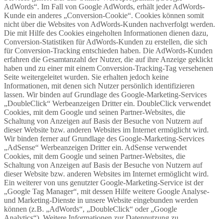
AdWords“. Im Fall von Google AdWords, erhält jeder AdWords-
Kunde ein anderes „Conversion-Cookie“. Cookies können somit
nicht über die Websites von AdWords-Kunden nachverfolgt werden.
Die mit Hilfe des Cookies eingeholten Informationen dienen dazu,
Conversion-Statistiken für AdWords-Kunden zu erstellen, die sich
für Conversion-Tracking entschieden haben. Die AdWords-Kunden
erfahren die Gesamtanzahl der Nutzer, die auf ihre Anzeige geklickt
haben und zu einer mit einem Conversion-Tracking-Tag versehenen
Seite weitergeleitet wurden. Sie erhalten jedoch keine
Informationen, mit denen sich Nutzer persönlich identifizieren
lassen. Wir binden auf Grundlage des Google-Marketing-Services
„DoubleClick“ Werbeanzeigen Dritter ein. DoubleClick verwendet
Cookies, mit dem Google und seinen Partner-Websites, die
Schaltung von Anzeigen auf Basis der Besuche von Nutzern auf
dieser Website bzw. anderen Websites im Internet ermöglicht wird.
Wir binden ferner auf Grundlage des Google-Marketing-Services
„AdSense“ Werbeanzeigen Dritter ein. AdSense verwendet
Cookies, mit dem Google und seinen Partner-Websites, die
Schaltung von Anzeigen auf Basis der Besuche von Nutzern auf
dieser Website bzw. anderen Websites im Internet ermöglicht wird.
Ein weiterer von uns genutzter Google-Marketing-Service ist der
„Google Tag Manager“, mit dessen Hilfe weitere Google Analyse-
und Marketing-Dienste in unsere Website eingebunden werden
können (z.B. „AdWords“, „DoubleClick“ oder „Google
Analytics“). Weitere Informationen zur Datennutzung zu