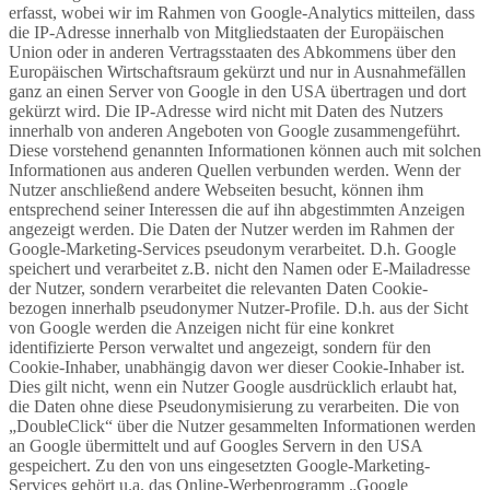
erfasst, wobei wir im Rahmen von Google-Analytics mitteilen, dass
die IP-Adresse innerhalb von Mitgliedstaaten der Europäischen
Union oder in anderen Vertragsstaaten des Abkommens über den
Europäischen Wirtschaftsraum gekürzt und nur in Ausnahmefällen
ganz an einen Server von Google in den USA übertragen und dort
gekürzt wird. Die IP-Adresse wird nicht mit Daten des Nutzers
innerhalb von anderen Angeboten von Google zusammengeführt.
Diese vorstehend genannten Informationen können auch mit solchen
Informationen aus anderen Quellen verbunden werden. Wenn der
Nutzer anschließend andere Webseiten besucht, können ihm
entsprechend seiner Interessen die auf ihn abgestimmten Anzeigen
angezeigt werden. Die Daten der Nutzer werden im Rahmen der
Google-Marketing-Services pseudonym verarbeitet. D.h. Google
speichert und verarbeitet z.B. nicht den Namen oder E-Mailadresse
der Nutzer, sondern verarbeitet die relevanten Daten Cookie-
bezogen innerhalb pseudonymer Nutzer-Profile. D.h. aus der Sicht
von Google werden die Anzeigen nicht für eine konkret
identifizierte Person verwaltet und angezeigt, sondern für den
Cookie-Inhaber, unabhängig davon wer dieser Cookie-Inhaber ist.
Dies gilt nicht, wenn ein Nutzer Google ausdrücklich erlaubt hat,
die Daten ohne diese Pseudonymisierung zu verarbeiten. Die von
„DoubleClick“ über die Nutzer gesammelten Informationen werden
an Google übermittelt und auf Googles Servern in den USA
gespeichert. Zu den von uns eingesetzten Google-Marketing-
Services gehört u.a. das Online-Werbeprogramm „Google