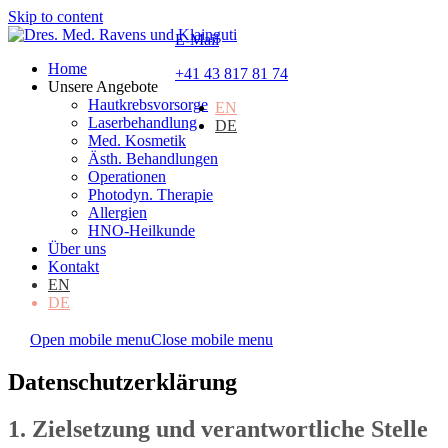
Skip to content
E-Mail
Home
+41 43 817 81 74
Unsere Angebote
Hautkrebsvorsorge
EN
Laserbehandlung
DE
Med. Kosmetik
Ästh. Behandlungen
Operationen
Photodyn. Therapie
Allergien
HNO-Heilkunde
Über uns
Kontakt
EN
DE
Open mobile menu
Close mobile menu
Datenschutzerklärung
1. Zielsetzung und verantwortliche Stelle